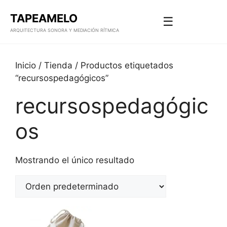
TAPEAMELO
☰
ARQUITECTURA SONORA Y MEDIACIÓN RÍTMICA
Saltar
al
Inicio
/
Tienda
/ Productos etiquetados
contenido
“recursospedagógicos”
recursospedagógic
os
Mostrando el único resultado