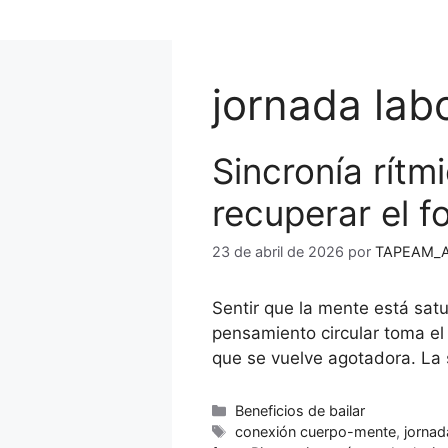
Saltar
al
contenido
jornada lab
Sincronía rítmi
recuperar el f
23 de abril de 2026
por
TAPEAM_A
Sentir que la mente está sat
pensamiento circular toma el 
que se vuelve agotadora. La
Categorías
Beneficios de bailar
Etiquetas
conexión cuerpo-mente
,
jornad