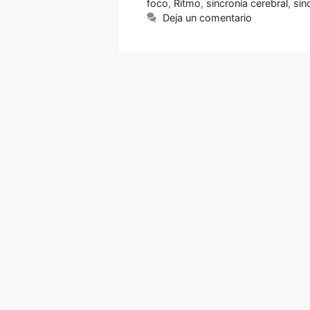
foco
,
Ritmo
,
sincronía cerebral
,
sin
Deja un comentario