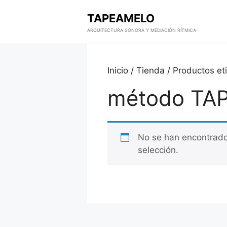
TAPEAMELO
ARQUITECTURA SONORA Y MEDIACIÓN RÍTMICA
Saltar
al
Inicio
/
Tienda
/ Productos e
contenido
método TA
No se han encontrado
selección.