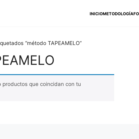
INICIO
METODOLOGÍA
F
tiquetados “método TAPEAMELO”
PEAMELO
 productos que coincidan con tu