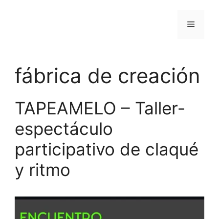
Saltar
al
Menú
contenido
fábrica de creación
TAPEAMELO – Taller-
espectáculo
participativo de claqué
y ritmo