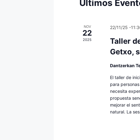
Últimos Even
c
i
o
n
NOV
22/11/25 -11:
22
a
Taller d
2025
l
a
Getxo, 
f
e
Dantzerkan T
c
El taller de in
h
para personas 
a
necesita exper
.
propuesta senc
mejorar el sen
natural. La ses