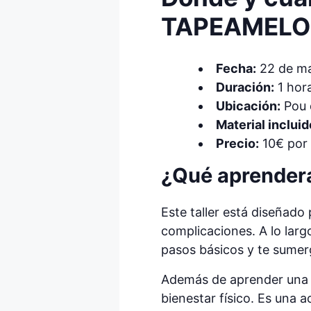
TAPEAMELO
Fecha:
22 de ma
Duración:
1 hor
Ubicación:
Pou d
Material incluid
Precio:
10€ por 
¿Qué aprenderá
Este taller está diseñado
complicaciones. A lo larg
pasos básicos y te sumerg
Además de aprender una nu
bienestar físico. Es una 