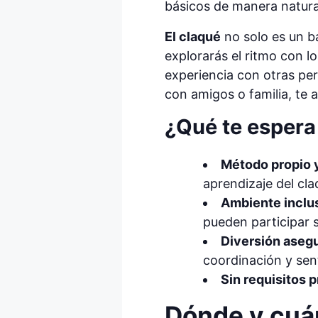
básicos de manera natura
El claqué
no solo es un ba
explorarás el ritmo con l
experiencia con otras per
con amigos o familia, te 
¿Qué te espera 
Método propio y
aprendizaje del cl
Ambiente inclus
pueden participar s
Diversión aseg
coordinación y sent
Sin requisitos 
Dónde y cuán