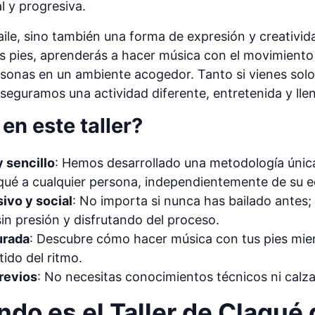
l y progresiva.
ile, sino también una forma de expresión y creatividad
os pies, aprenderás a hacer música con el movimiento
sonas en un ambiente acogedor. Tanto si vienes solo 
aseguramos una actividad diferente, entretenida y lle
en este taller?
 sencillo
: Hemos desarrollado una metodología única 
aqué a cualquier persona, independientemente de su e
ivo y social
: No importa si nunca has bailado antes; 
in presión y disfrutando del proceso.
urada
: Descubre cómo hacer música con tus pies mie
ido del ritmo.
previos
: No necesitas conocimientos técnicos ni calza
do es el Taller de Claqué 