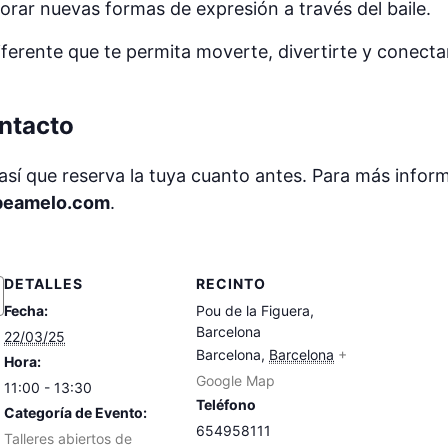
orar nuevas formas de expresión a través del baile.
iferente que te permita moverte, divertirte y conect
ontacto
 así que reserva la tuya cuanto antes. Para más infor
peamelo.com
.
DETALLES
RECINTO
Fecha:
Pou de la Figuera,
Barcelona
22/03/25
Barcelona
,
Barcelona
+
Hora:
Google Map
11:00 - 13:30
Teléfono
Categoría de Evento:
654958111
Talleres abiertos de